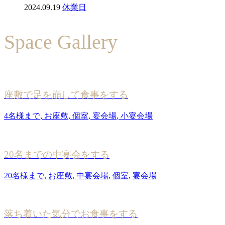
2024.09.19
休業日
Space Gallery
座敷で足を崩して食事をする
4名様まで
,
お座敷
,
個室
,
宴会場
,
小宴会場
20名までの中宴会をする
20名様まで
,
お座敷
,
中宴会場
,
個室
,
宴会場
落ち着いた気分でお食事をする