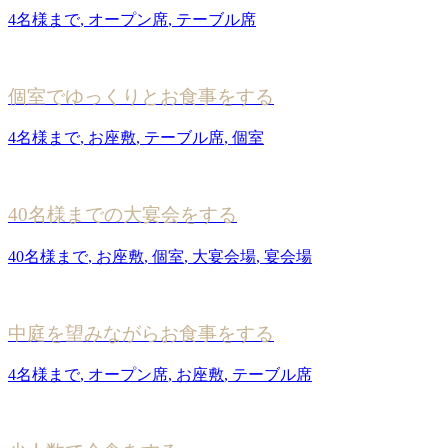
4名様まで
,
オープン席
,
テーブル席
個室でゆっくりとお食事をする
4名様まで
,
お座敷
,
テーブル席
,
個室
40名様までの大宴会をする
40名様まで
,
お座敷
,
個室
,
大宴会場
,
宴会場
中庭を望みながらお食事をする
4名様まで
,
オープン席
,
お座敷
,
テーブル席