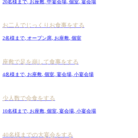
20名様まで
,
お座敷
,
中宴会場
,
個室
,
宴会場
お二人でじっくりお食事をする
2名様まで
,
オープン席
,
お座敷
,
個室
座敷で足を崩して食事をする
4名様まで
,
お座敷
,
個室
,
宴会場
,
小宴会場
少人数で会食をする
10名様まで
,
お座敷
,
個室
,
宴会場
,
小宴会場
40名様までの大宴会をする