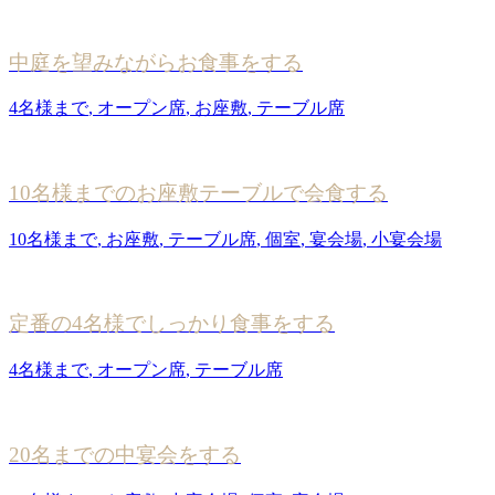
中庭を望みながらお食事をする
4名様まで
,
オープン席
,
お座敷
,
テーブル席
10名様までのお座敷テーブルで会食する
10名様まで
,
お座敷
,
テーブル席
,
個室
,
宴会場
,
小宴会場
定番の4名様でしっかり食事をする
4名様まで
,
オープン席
,
テーブル席
20名までの中宴会をする