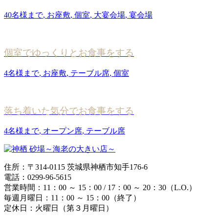
40名様まで
,
お座敷
,
個室
,
大宴会場
,
宴会場
個室でゆっくりとお食事をする
4名様まで
,
お座敷
,
テーブル席
,
個室
落ち着いた気分でお食事をする
4名様まで
,
オープン席
,
テーブル席
住所：〒314-0115 茨城県神栖市知手176-6
電話：0299-96-5615
営業時間：11：00 ～ 15：00 / 17：00 ～ 20：30（L.O.）
毎週月曜日：11：00 ～ 15：00（終了）
定休日：火曜日（第３月曜日）